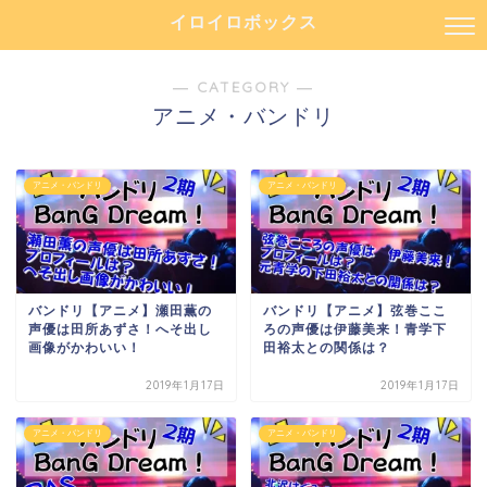
イロイロボックス
― CATEGORY ―
アニメ・バンドリ
アニメ・バンドリ
アニメ・バンドリ
バンドリ【アニメ】瀬田薫の
バンドリ【アニメ】弦巻ここ
声優は田所あずさ！へそ出し
ろの声優は伊藤美来！青学下
画像がかわいい！
田裕太との関係は？
2019年1月17日
2019年1月17日
アニメ・バンドリ
アニメ・バンドリ