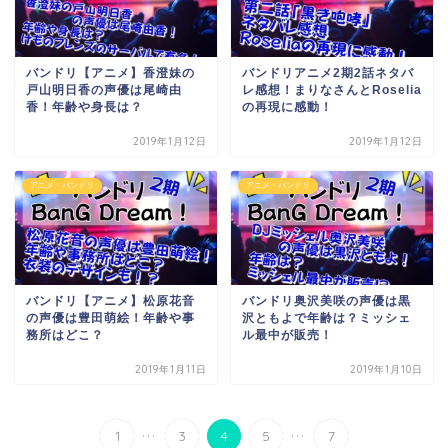
バンドリ【アニメ】香澄妹の
バンドリアニメ2期2話ネタバ
戸山明日香の声優は尾崎由
レ感想！まりなさんとRoselia
香！年齢や身長は？
の再現に感動！
2019年1月12日
2019年1月12日
アニメ・バンドリ
アニメ・バンドリ
バンドリ【アニメ】松原花音
バンドリ奥沢美咲の声優は黒
の声優は豊田萌絵！年齢や事
沢ともよで年齢は？ミッシェ
務所はどこ？
ル最中が販売！
2019年1月11日
2019年1月10日
...
...
1
3
4
5
7