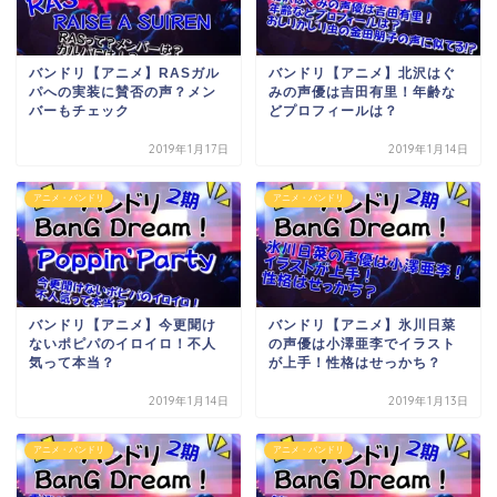
バンドリ【アニメ】RASガル
バンドリ【アニメ】北沢はぐ
パへの実装に賛否の声？メン
みの声優は吉田有里！年齢な
バーもチェック
どプロフィールは？
2019年1月17日
2019年1月14日
アニメ・バンドリ
アニメ・バンドリ
バンドリ【アニメ】今更聞け
バンドリ【アニメ】氷川日菜
ないポピパのイロイロ！不人
の声優は小澤亜李でイラスト
気って本当？
が上手！性格はせっかち？
2019年1月14日
2019年1月13日
アニメ・バンドリ
アニメ・バンドリ