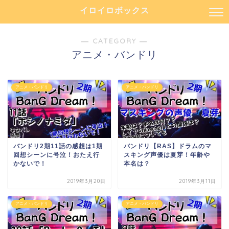
イロイロボックス
― CATEGORY ―
アニメ・バンドリ
アニメ・バンドリ
アニメ・バンドリ
バンドリ2期11話の感想は1期
バンドリ【RAS】ドラムのマ
回想シーンに号泣！おたえ行
スキング声優は夏芽！年齢や
かないで！
本名は？
2019年3月20日
2019年3月11日
アニメ・バンドリ
アニメ・バンドリ