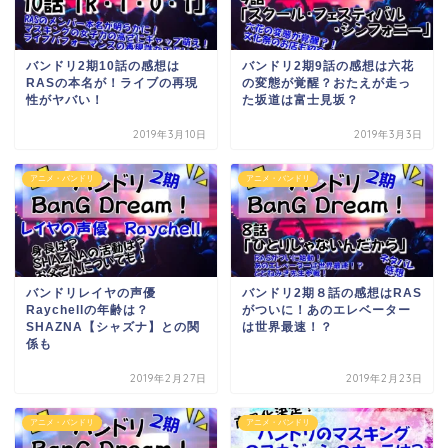
バンドリ2期10話の感想は
バンドリ2期9話の感想は六花
RASの本名が！ライブの再現
の変態が覚醒？おたえが走っ
性がヤバい！
た坂道は富士見坂？
2019年3月10日
2019年3月3日
アニメ・バンドリ
アニメ・バンドリ
バンドリレイヤの声優
バンドリ2期８話の感想はRAS
Raychellの年齢は？
がついに！あのエレベーター
SHAZNA【シャズナ】との関
は世界最速！？
係も
2019年2月27日
2019年2月23日
アニメ・バンドリ
アニメ・バンドリ