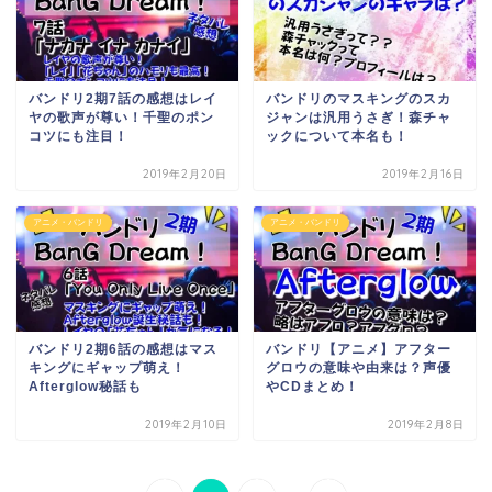
バンドリ2期7話の感想はレイ
バンドリのマスキングのスカ
ヤの歌声が尊い！千聖のポン
ジャンは汎用うさぎ！森チャ
コツにも注目！
ックについて本名も！
2019年2月20日
2019年2月16日
アニメ・バンドリ
アニメ・バンドリ
バンドリ2期6話の感想はマス
バンドリ【アニメ】アフター
キングにギャップ萌え！
グロウの意味や由来は？声優
Afterglow秘話も
やCDまとめ！
2019年2月10日
2019年2月8日
...