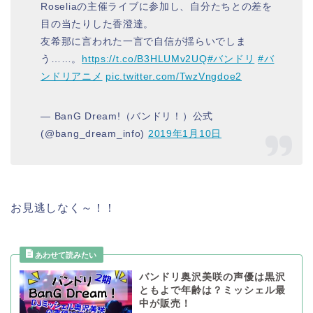
Roseliaの主催ライブに参加し、自分たちとの差を
目の当たりした香澄達。
友希那に言われた一言で自信が揺らいでしま
う……。
https://t.co/B3HLUMv2UQ
#バンドリ
#バ
ンドリアニメ
pic.twitter.com/TwzVngdoe2
— BanG Dream!（バンドリ！）公式
(@bang_dream_info)
2019年1月10日
お見逃しなく～！！
バンドリ奥沢美咲の声優は黒沢
ともよで年齢は？ミッシェル最
中が販売！