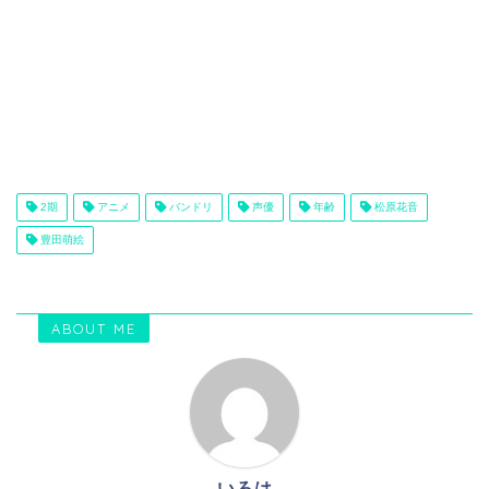
2期
アニメ
バンドリ
声優
年齢
松原花音
豊田萌絵
ABOUT ME
いろは