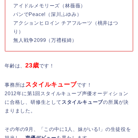
アイドルメモリーズ（林薇薇）
パンでPeace!（深川ふゆみ）
アクションヒロイン チアフルーツ（桃井はつ
り）
無人戦争2099（万禮桜綺）
23歳
年齢は、
です！
スタイルキューブ
事務所は
です！
2012年に第1回スタイルキューブ声優オーディション
に合格し、研修生として
スタイルキューブ
の所属が決
まりました。
その年の9月、「この中に1人、妹がいる!」の生徒役を
担当し、
声優デビュー
を果たします。