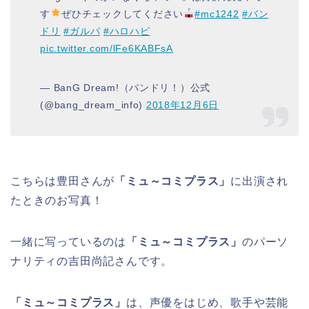
す
ぜひチェックしてください
#mc1242
#バン
ドリ
#ガルパ
#ハロハピ
pic.twitter.com/lFe6KABFsA
— BanG Dream!（バンドリ！）公式
(@bang_dream_info)
2018年12月6日
こちらは豊田さんが
「ミュ～コミプラス」
に出演され
たときのお写真！
一緒に写っているのは
「ミュ～コミプラス」
のパーソ
ナリティの吉田尚記さんです。
「ミュ～コミプラス」
は、声優をはじめ、歌手や芸能