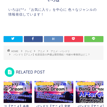
いろは(^^♪ 『お気に入り』を中心に 色々なジャンルの
情報発信しています！
HOME
テレビ
アニメ
アニメ・バンドリ
バンドリ【アニメ】松原花音の声優は豊田萌絵！年齢や事務所はどこ？
RELATED POST
メ・バンドリ
アニメ・バンドリ
アニメ・バンドリ
ンドリ【アニメ】今井
バンドリ【アニメ】北沢
バンドリ【アニメ】