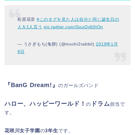
松原花音
#このタグを見た人は自分と同じ誕生日の
人を1人言う
pic.twitter.com/GouOx60tOn
— うさぎもち(兔餅) (@mochi2rabbit)
2019年1月
8日
『BanG Dream!』
のガールズバンド
ハロー、ハッピーワールド！
ドラム
の
担当で
す。
花咲川女子学園
の
3年生
です。