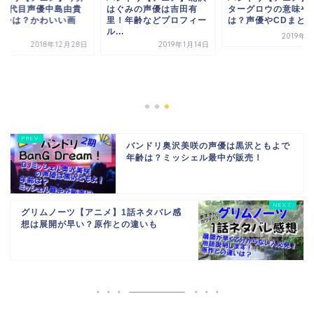
サ2代目声優中島由貴
はぐみの声優は吉田有
ターグロウの意味や
年齢は？かわいい画
里！年齢などプロフィー
は？声優やCDまと
.
ル...
2019年2
2018年12月28日
2019年1月14日
バンドリ奥沢美咲の声優は黒沢ともよで
年齢は？ミッシェル最中が販売！
グリムノーツ【アニメ】1話ネタバレ感
想は展開が早い？原作との違いも