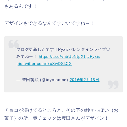
もあるんです！
デザインもできるなんてすごいですね～！
ブログ更新したです！Pyxisバレンタインライブ♡
みてねー！
https://t.co/vhbUpNtpX1
#Pyxis
pic.twitter.com/l7cXwDSkCX
— 豊田萌絵 (@toyotamoe)
2016年2月15日
チョコが溶けてるところと、その下の紗々っぽい（お
菓子）の所、赤チェックは
豊田さん
がデザイン！