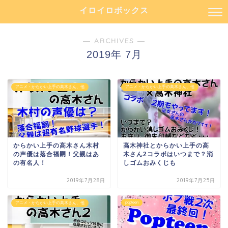
イロイロボックス
― ARCHIVES ―
2019年 7月
アニメ・からかい上手の高木さん、他
アニメ・からかい上手の高木さん、他
からかい上手の高木さん木村
高木神社とからかい上手の高
の声優は落合福嗣！父親はあ
木さん2コラボはいつまで？消
の有名人！
しゴムおみくじも
2019年7月28日
2019年7月25日
popteen
アニメ・からかい上手の高木さん、他