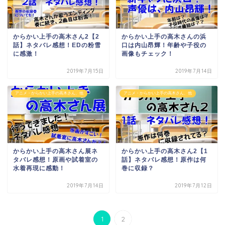
からかい上手の高木さん2【2
からかい上手の高木さんの浜
話】ネタバレ感想！EDの粉雪
口は内山昂輝！年齢や子役の
に感激！
画像もチェック！
2019年7月15日
2019年7月14日
アニメ・からかい上手の高木さん、他
アニメ・からかい上手の高木さん、他
からかい上手の高木さん展ネ
からかい上手の高木さん2【1
タバレ感想！原画や試着室の
話】ネタバレ感想！原作は何
水着再現に感動！
巻に収録？
2019年7月14日
2019年7月12日
1
2