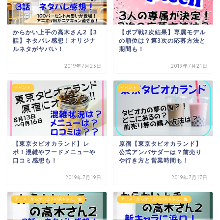
からかい上手の高木さん2【3
【ポプ戦2次結果】専属モデル
話】ネタバレ感想！オリジナ
の順位は？第3次の応募方法と
ルネタがヤバい！
期間も！
2019年7月23日
2019年7月21日
イベント
イベント
【東京タピオカランド】レ
原宿【東京タピオカランド】
ポ！混雑やフードメニューや
公式アンバサダーは？前売り
口コミ感想も！
や行き方と営業時間も！
2019年7月19日
2019年7月17日
アニメ・からかい上手の高木さん、他
アニメ・からかい上手の高木さん、他