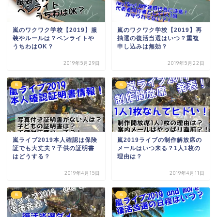
嵐のワクワク学校【2019】服
嵐のワクワク学校【2019】再
装やルールは？ペンライトや
抽選の復活当選はいつ？重複
うちわはOK？
申し込みは無効？
2019年5月29日
2019年5月22日
嵐
嵐
嵐ライブ2019本人確認は保険
嵐2019ライブの制作解放席の
証でも大丈夫？子供の証明書
メールはいつ来る？1人1枚の
はどうする？
理由は？
2019年4月15日
2019年4月11日
嵐
嵐