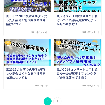
嵐ライブ2019復活当選ダメだ
嵐ライブ2019復活当選の日程
った人必見！制作開放席や電
はいつ？既存会員落選でがっ
話はいつ？
かりの声多数！
2019年3月23日
2019年3月17日
嵐
嵐
嵐2019の当落で代表者が行け
嵐の2019コンサートの申し込
ない場合はどうなる？復活再
みルールが変更！ファンクラ
抽選についても！
ブ会員限定って本当？
2019年3月16日
2019年1月30日
1
2