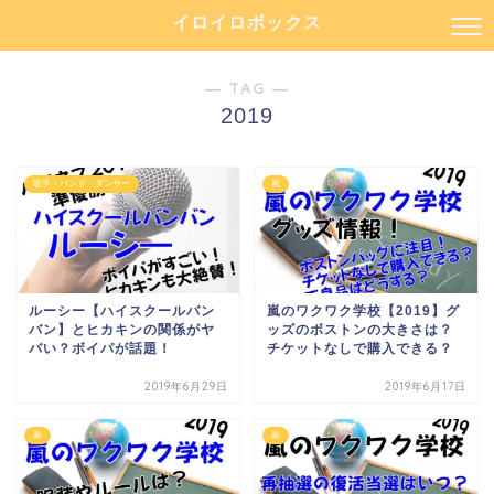
イロイロボックス
― TAG ―
2019
歌手・バンド・ダンサー
嵐
ルーシー【ハイスクールバン
嵐のワクワク学校【2019】グ
バン】とヒカキンの関係がヤ
ッズのボストンの大きさは？
バい？ボイパが話題！
チケットなしで購入できる？
2019年6月29日
2019年6月17日
嵐
嵐