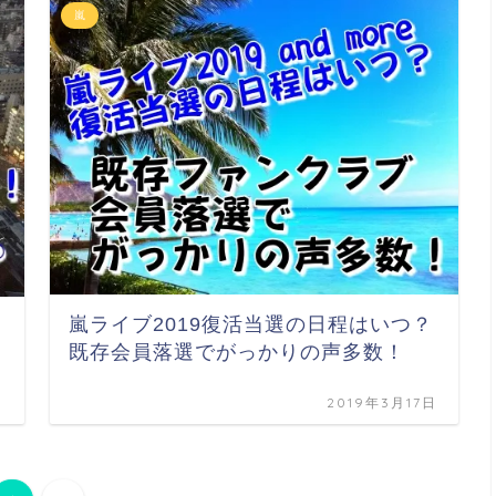
嵐
嵐ライブ2019復活当選の日程はいつ？
既存会員落選でがっかりの声多数！
日
2019年3月17日