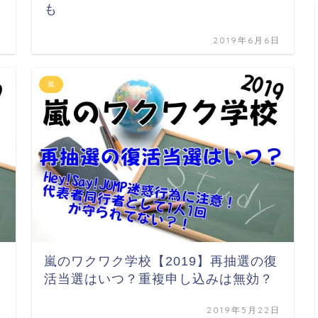
も
日
2019年6月6日
嵐
嵐のワクワク学校【2019】再抽選の復
活当選はいつ？重複申し込みは無効？
日
2019年5月22日