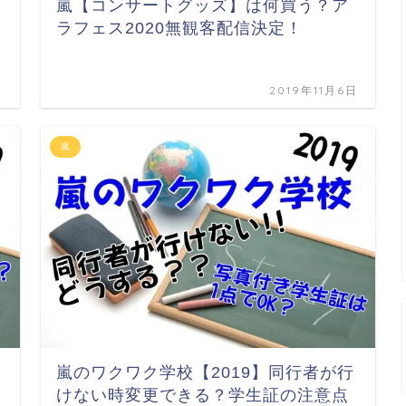
嵐【コンサートグッズ】は何買う？ア
ラフェス2020無観客配信決定！
日
2019年11月6日
嵐
嵐のワクワク学校【2019】同行者が行
けない時変更できる？学生証の注意点