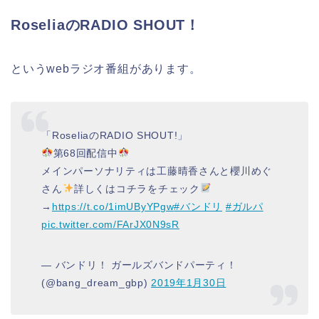
RoseliaのRADIO SHOUT！
というwebラジオ番組があります。
「RoseliaのRADIO SHOUT!」
第68回配信中
メインパーソナリティは工藤晴香さんと櫻川めぐ
さん
詳しくはコチラをチェック
→
https://t.co/1imUByYPgw
#バンドリ
#ガルパ
pic.twitter.com/FArJX0N9sR
— バンドリ！ ガールズバンドパーティ！
(@bang_dream_gbp)
2019年1月30日