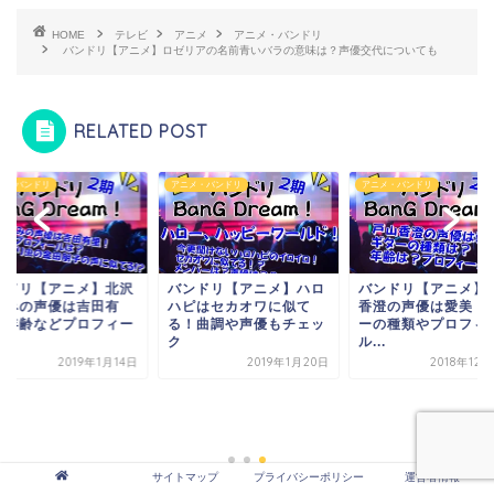
HOME
テレビ
アニメ
アニメ・バンドリ
バンドリ【アニメ】ロゼリアの名前青いバラの意味は？声優交代についても
RELATED POST
メ・バンドリ
アニメ・バンドリ
アニメ・バンドリ
ンドリ【アニメ】北沢
バンドリ【アニメ】ハロ
バンドリ【アニメ】
ぐみの声優は吉田有
ハピはセカオワに似て
香澄の声優は愛美！
！年齢などプロフィー
る！曲調や声優もチェッ
ーの種類やプロフィ
.
ク
ル...
2019年1月14日
2019年1月20日
2018年12
サイトマップ
プライバシーポリシー
運営者情報