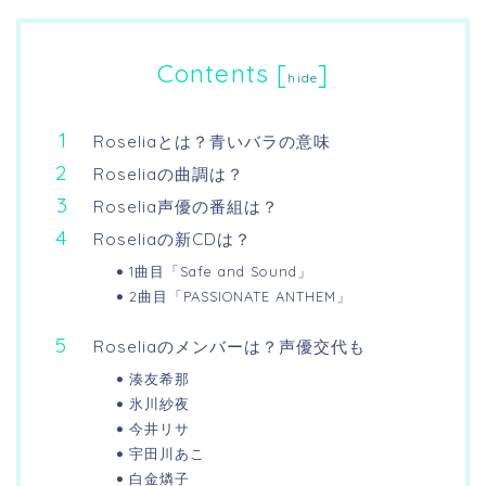
Contents
[
]
hide
Roseliaとは？青いバラの意味
Roseliaの曲調は？
Roselia声優の番組は？
Roseliaの新CDは？
1曲目「Safe and Sound」
2曲目「PASSIONATE ANTHEM」
Roseliaのメンバーは？声優交代も
湊友希那
氷川紗夜
今井リサ
宇田川あこ
白金燐子