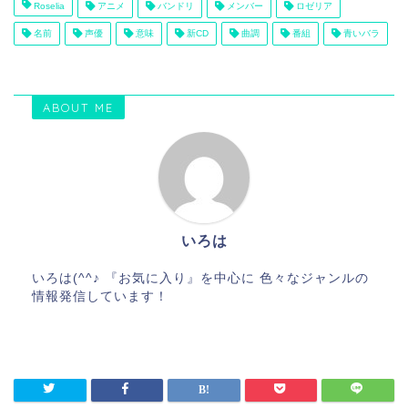
Roselia
アニメ
バンドリ
メンバー
ロゼリア
名前
声優
意味
新CD
曲調
番組
青いバラ
ABOUT ME
いろは
いろは(^^♪ 『お気に入り』を中心に 色々なジャンルの
情報発信しています！