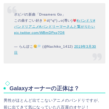
ポピパの新曲「Dreamers Go」
この曲すごい好き
d(^q^).｡o(尊い)
#バンドリ
#
バンドリアニメ
#バンドリーマーさんと繋がりたい
pic.twitter.com/WBmDPxq7O8
— らんぽこ
(@Nachiko_1412)
2019年3月30
日
Galaxyオーナーの正体は？
男性がほとんど出てこないアニメのバンドリですが、
前に出てきて気になっていた八百屋のオヤジ！