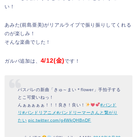
い！
あみた(前島亜美)がリアルライブで振り振りしてくれる
のが楽しみ！
そんな楽曲でした！
4/12(金)
ガルパ追加は、
です！
パスパレの新曲「きゅ～まい＊flower」手拍子する
とこ可愛いねっ！
んぁぁぁぁぁ！！！良き！良い！
#バンド
リ
#バンドリアニメ
#バンドリーマーさんと繋がり
たい
pic.twitter.com/g4WkQHBnDF