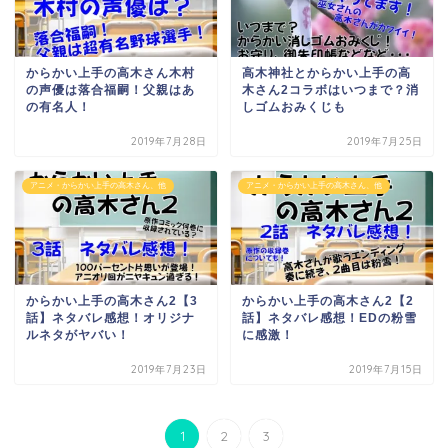
からかい上手の高木さん木村
高木神社とからかい上手の高
の声優は落合福嗣！父親はあ
木さん2コラボはいつまで？消
の有名人！
しゴムおみくじも
2019年7月28日
2019年7月25日
アニメ・からかい上手の高木さん、他
アニメ・からかい上手の高木さん、他
からかい上手の高木さん2【3
からかい上手の高木さん2【2
話】ネタバレ感想！オリジナ
話】ネタバレ感想！EDの粉雪
ルネタがヤバい！
に感激！
2019年7月23日
2019年7月15日
1
2
3