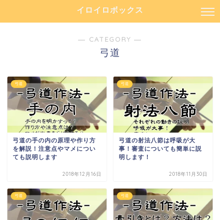
イロイロボックス
― CATEGORY ―
弓道
弓道
弓道
弓道の手の内の原理や作り方
弓道の射法八節は呼吸が大
を解説！注意点やマメについ
事！審査についても簡単に説
ても説明します
明します！
2018年12月16日
2018年11月30日
弓道
弓道