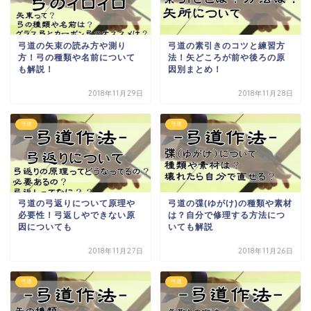
弓道の矢束の読み方や測り
弓道の素引きのコツと練習方
方！弓の種類や名前について
法！矢どころが前や後ろの原
も解説！
因別まとめ！
2018年11月29日
2018年11月28日
弓道
弓道
弓道の弓返りについて原理や
弓道の弽(ゆがけ)の種類や素材
必要性！弓返しやできない原
は？自分で修理する方法につ
因についても
いても解説
2018年11月27日
2018年11月26日
弓道
弓道