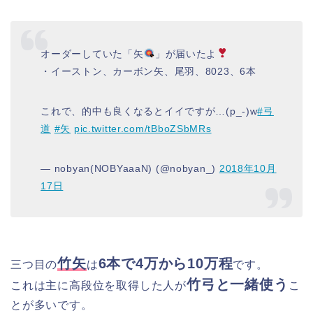
オーダーしていた「矢
」が届いたよ
・イーストン、カーボン矢、尾羽、8023、6本
これで、的中も良くなるとイイですが…(p_-)w
#弓
道
#矢
pic.twitter.com/tBboZSbMRs
— nobyan(NOBYaaaN) (@nobyan_)
2018年10月
17日
竹矢
6本で4万から10万程
三つ目の
は
です。
竹弓と一緒使う
これは主に高段位を取得した人が
こ
とが多いです。