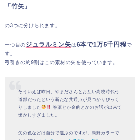
「竹矢」
の3つに分けられます。
ジュラルミン矢
6本で1万5千円程
一つ目の
は
で
す。
弓引きの約9割はこの素材の矢を使っています。
そういえば昨日、やまださんとお互い高校時代弓
道部だったという新たな共通点が見つかりびっく
りしました
巻藁とか金的とかのお話が出来て
懐かしすぎました。
矢の色などは自分で選ぶのですが、烏野カラーで