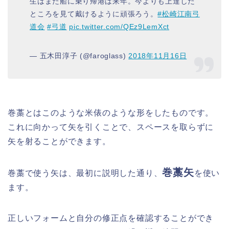
生はまた船に乗り帰港は来年。今よりも上達した
ところを見て戴けるように頑張ろう。
#松崎江南弓
道会
#弓道
pic.twitter.com/QEz9LemXct
— 五木田淳子 (@faroglass)
2018年11月16日
巻藁とはこのような米俵のような形をしたものです。
これに向かって矢を引くことで、スペースを取らずに
矢を射ることができます。
巻藁矢
巻藁で使う矢は、最初に説明した通り、
を使い
ます。
正しいフォームと自分の修正点を確認することができ