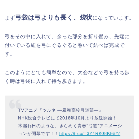
弓袋は弓よりも長く、袋状
まず
になっています。
弓をその中に入れて、余った部分を折り畳み、先端に
付いている紐を弓にぐるぐると巻いて結べば完成で
す。
このようにとても簡単なので、大会などで弓を持ち歩
く時は弓袋に入れて持ち歩きます。
TVアニメ『ツルネ ―風舞高校弓道部―』
NHK総合テレビにて2018年10月より放送開始！
木漏れ日のような、きらめく青春“弓道”アニメーシ
ョンが開幕です！！
https://t.co/T3Y4RK08KE
#ツ