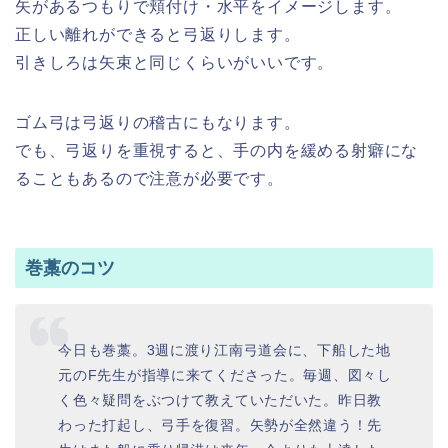
矢があるつもりで頬付け・水平をイメージします。
正しい離れができると弓返りします。
引きしろは矢束と同じくらいがいいです。
ゴム弓は弓返りの稽古にもなります。
でも、弓返りを重視すると、手の内を緩める射癖にな
ることもあるので注意が必要です。
巻藁のコツ
今日も巻藁。3週に渡り江南弓道会に、下船した地
元のF先生が指導に来てくださった。毎週、図々し
く色々疑問をぶつけて教えていただいた。昨日教
わった打起し、弓手を復習。矢勢が全然違う！先