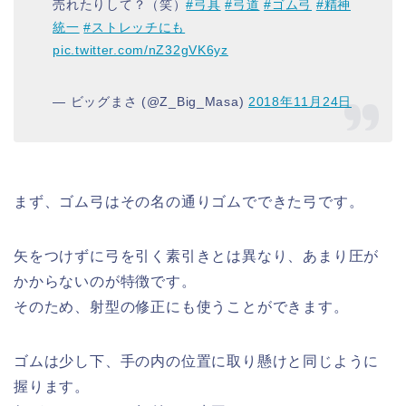
売れたりして？（笑）
#弓具
#弓道
#ゴム弓
#精神
統一
#ストレッチにも
pic.twitter.com/nZ32gVK6yz
— ビッグまさ (@Z_Big_Masa)
2018年11月24日
まず、ゴム弓はその名の通りゴムでできた弓です。
矢をつけずに弓を引く素引きとは異なり、あまり圧が
かからないのが特徴です。
そのため、射型の修正にも使うことができます。
ゴムは少し下、手の内の位置に取り懸けと同じように
握ります。