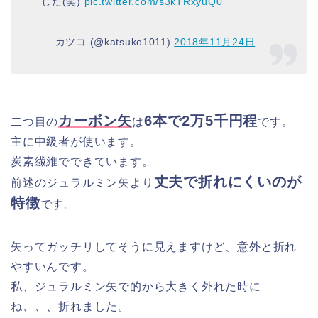
した(笑)
pic.twitter.com/s3kTRxyuQ0
— カツコ (@katsuko1011)
2018年11月24日
カーボン矢
6本で2万5千円程
二つ目の
は
です。
主に中級者が使います。
炭素繊維でできています。
丈夫で折れにくいのが
前述のジュラルミン矢より
特徴
です。
矢ってガッチリしてそうに見えますけど、意外と折れ
やすいんです。
私、ジュラルミン矢で的から大きく外れた時に
ね、、、折れました。