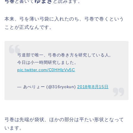
ゆまき
弓巻
と書いて
と読みます。
本来、弓を薄い弓袋に入れたのち、弓巻で巻くという
ことが正式なんです。
弓道部で唯一、弓巻の巻き方を研究している人。
今日は小一時間研究しました。
pic.twitter.com/C0HHlzVv5C
— あべりょー (@316ryokun)
2018年8月15日
弓巻は先端が袋状、ほかの部分は平たい形状となって
います。