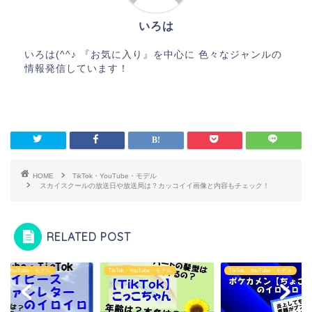
いろは
いろは(^^♪ 『お気に入り』を中心に 色々なジャンルの
情報発信しています！
HOME
TikTok・YouTube・モデル
スカイスクールの放送日や放送局は？カッコイイ画像と内容もチェック！
RELATED POST
Tok・YouTube・モデル
TikTok・YouTube・モデル
スカイピースの事務
TikTok・YouTube・モデル
住所は？ファンレタ
宛先や書き方を詳し
解...