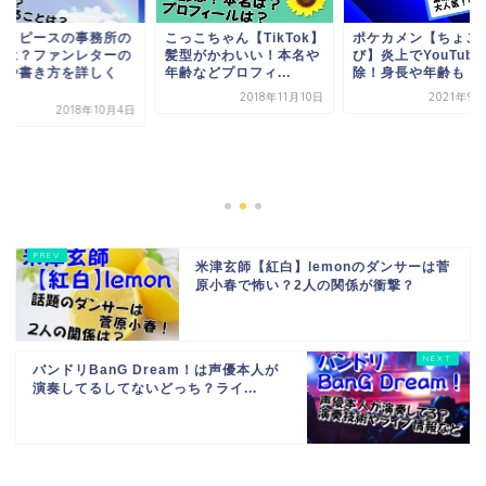
こちゃん【TikTok】
ポケカメン【ちょこら
型がかわいい！本名や
び】炎上でYouTube削
などプロフィ...
除！身長や年齢も
2018年11月10日
2021年9月27日
2018年1
米津玄師【紅白】lemonのダンサーは菅
原小春で怖い？2人の関係が衝撃？
バンドリBanG Dream！は声優本人が
演奏してるしてないどっち？ライ...