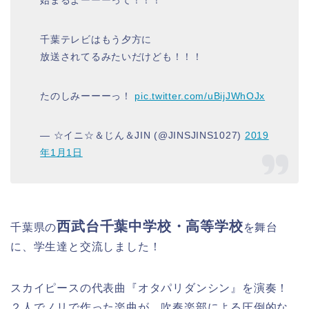
千葉テレビはもう夕方に
放送されてるみたいだけども！！！
たのしみーーーっ！
pic.twitter.com/uBijJWhOJx
— ☆イニ☆＆じん＆JIN (@JINSJINS1027)
2019
年1月1日
西武台千葉中学校・高等学校
千葉県の
を舞台
に、学生達と交流しました！
スカイピースの代表曲『オタパリダンシン』を演奏！
２人でノリで作った楽曲が、吹奏楽部による圧倒的な