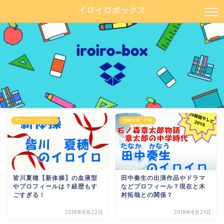
イロイロボックス
アスリート・スポーツ
俳優/女優・声優
皆川夏穂【新体操】の血液型
田中奏生の出演作品やドラマ
やプロフィールは？経歴もす
などプロフィール？現在と木
ごすぎる！
村拓哉との関係？
2018年8月22日
2018年8月21日