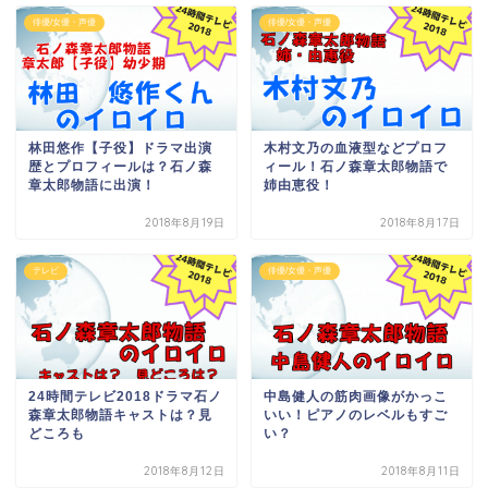
俳優/女優・声優
俳優/女優・声優
林田悠作【子役】ドラマ出演
木村文乃の血液型などプロフ
歴とプロフィールは？石ノ森
ィール！石ノ森章太郎物語で
章太郎物語に出演！
姉由恵役！
2018年8月19日
2018年8月17日
テレビ
俳優/女優・声優
24時間テレビ2018ドラマ石ノ
中島健人の筋肉画像がかっこ
森章太郎物語キャストは？見
いい！ピアノのレベルもすご
どころも
い？
2018年8月12日
2018年8月11日