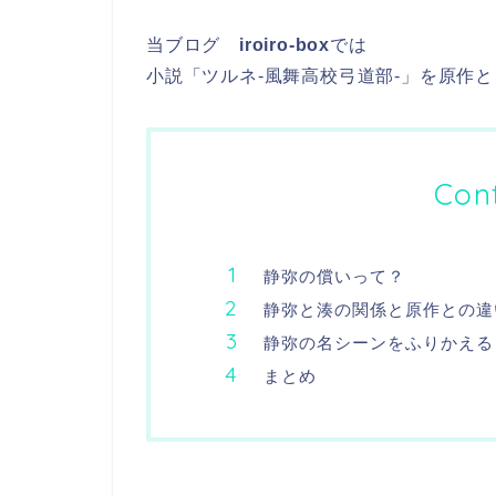
当ブログ
iroiro-box
では
小説「ツルネ-風舞高校弓道部-」を原作
Con
静弥の償いって？
静弥と湊の関係と原作との違
静弥の名シーンをふりかえる
まとめ