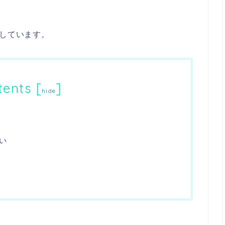
としています。
tents
[
]
hide
い