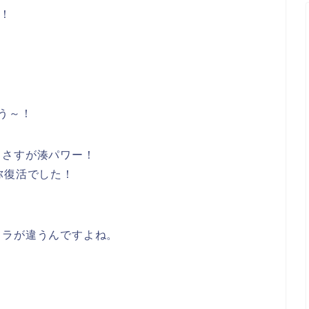
話！
う～！
、さすが湊パワー！
弥復活でした！
ャラが違うんですよね。