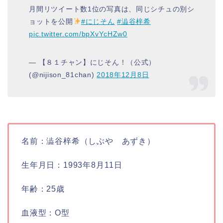
月間リツイート数1位の写真は、同じシチュの別シ
ョットを公開
#にじそん
#澁谷梓希
pic.twitter.com/bpXvYcHZw0
— 【８１チャン】にじそん！（公式）
(@nijison_81chan)
2018年12月8日
名前：澁谷梓希（しぶや あずき）
生年月日：1993年8月11日
年齢：25歳
血液型：O型