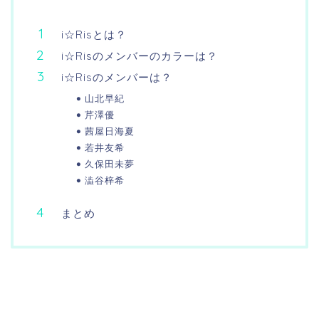
i☆Risとは？
i☆Risのメンバーのカラーは？
i☆Risのメンバーは？
山北早紀
芹澤優
茜屋日海夏
若井友希
久保田未夢
澁谷梓希
まとめ