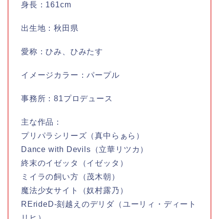
身長：161cm
出生地：秋田県
愛称：ひみ、ひみたす
イメージカラー：パープル
事務所：81プロデュース
主な作品：
プリパラシリーズ（真中らぁら）
Dance with Devils（立華リツカ）
終末のイゼッタ（イゼッタ）
ミイラの飼い方（茂木朝）
魔法少女サイト（奴村露乃）
RErideD-刻越えのデリダ（ユーリィ・ディート
リヒ）