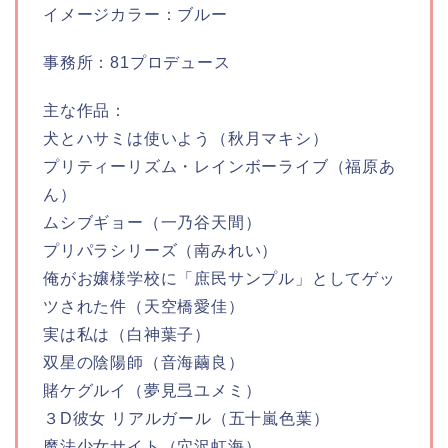
イメージカラー：ブルー
事務所：81プロデュース
主な作品：
犬とハサミは使いよう（秋月マキシ）
プリティーリズム・レインボーライブ（福原あ
ん）
ムシブギョー（一乃谷天間）
プリパラシリーズ（南みれい）
俺がお嬢様学校に「庶民サンプル」としてゲッ
ツされた件（天空橋愛佳）
実は私は（白神葉子）
双星の陰陽師（音海繭良）
賭ケグルイ（夢見弖ユメミ）
３D彼女 リアルガール（五十嵐色葉）
魔法少女サイト（穴沢虹海）