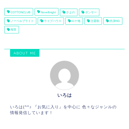
COTTONCLUB
Novelbright
さよの
ダンサー
ノーベルブライト
ライブハウス
ロケ地
主題歌
共演NG
桜世
ABOUT ME
いろは
いろは(^^♪ 『お気に入り』を中心に 色々なジャンルの
情報発信しています！