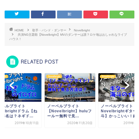
HOME
歌手・バンド・ダンサー
Novelbright
共演NG主題歌【Novelbright】MVのダンサーは誰？ロケ地はおしゃれなライブ
ハウス！
RELATED POST
bright
Novelbright
Novelbright
ーベルブライト
ノーベルブライト
ノーベルブライト
velbrightドラム【ね
【Novelbright】huluフ
Novelbrightギタ
本名は？ネギド...
ールー無料で見...
斗】かっこいい！綾..
2019年10月11日
2020年11月20日
2019年1