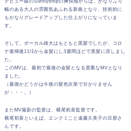
デビュー曲のSunnydropの爽快感からは、かなりふり
幅のある大人の雰囲気あふれる新曲となり、技術的に
もかなりグレードアップした仕上がりになっていま
す。
そして、ボーカル雄大はもともと黒髪でしたが、コロ
ナ復帰後11/1から金髪にし3週間ほどで黒髪に戻しまし
た。
このMVは、最初で最後の金髪となる貴重なMVとなり
ました。
（最後かどうかは今後の髪色次第で分かりません
が・・・。）
またMV撮影の監督は、横尾初喜監督です。
横尾初喜といえば、エンクミこと遠藤久美子の旦那さ
んです。