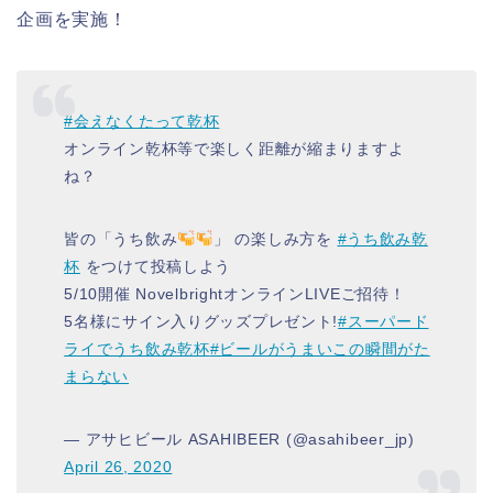
企画を実施！
#会えなくたって乾杯
オンライン乾杯等で楽しく距離が縮まりますよ
ね？
皆の「うち飲み
」 の楽しみ方を
#うち飲み乾
杯
をつけて投稿しよう
5/10開催 NovelbrightオンラインLIVEご招待！
5名様にサイン入りグッズプレゼント!
#スーパード
ライでうち飲み乾杯
#ビールがうまいこの瞬間がた
まらない
— アサヒビール ASAHIBEER (@asahibeer_jp)
April 26, 2020