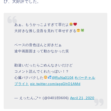
び、大好評でした。
あぁ。もうかっこよすぎて罪だよ
大好きな推し圭吾を見れて幸せすぎる
ベースの音色ほんと好きだぁ
途中画面固まって動かなかった笑
勘違いだったらごめんなさいだけど
コメント読んでくれたっぽい！？
心臓バクバクした
@RuNa0104
#バーチャル
ブライト
pic.twitter.com/agsGhO1AMd
— えったん◡̈*✧ (@0401E0606)
April 21, 2020