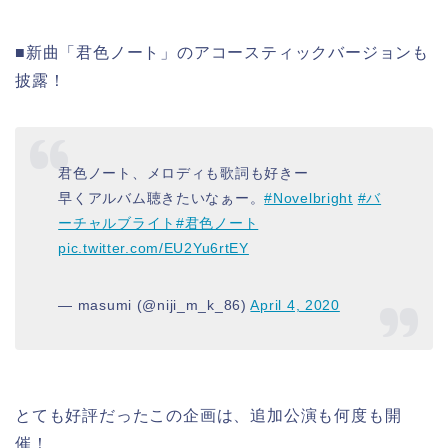
■新曲「君色ノート」のアコースティックバージョンも
披露！
君色ノート、メロディも歌詞も好きー
早くアルバム聴きたいなぁー。
#Novelbright
#バ
ーチャルブライト
#君色ノート
pic.twitter.com/EU2Yu6rtEY
— masumi (@niji_m_k_86)
April 4, 2020
とても好評だったこの企画は、
追加公演も何度も開
催！