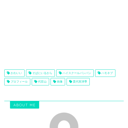
かわいい
そばにいるから
ハイスクールバンバン
ハモネプ
プロフィール
代官山
画像
貫代実津季
ABOUT ME