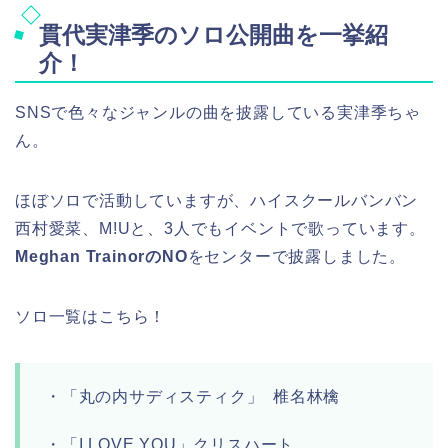
貫代実津季のソロ公開曲を一挙紹
介！
SNSで色々なジャンルの曲を披露している実津季ちゃ
ん。
ほぼソロで活動していますが、ハイスクールバンバン
西村愛菜、M!Uと、3人でもイベントで歌っています。
Meghan TrainorのNO
をセンターで披露しました。
ソロ一覧はこちら！
・「丸の内サディスティク」 椎名林檎
・「I LOVE YOU」クリスハート