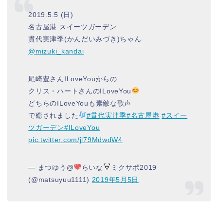
2019.5.5 (日)
名古屋港 スイーツガーデン
貫代実津季(かんだいみづき)ちゃん
@mizuki_kandai
尾崎豊さんILoveYouからの
クリス・ハートさんのILoveYou
どちらのILoveYouも素敵な歌声
で癒されました
#貫代実津季
#名古屋港
#スイー
ツガーデン
#ILoveYou
pic.twitter.com/jl79MdwdW4
— まつゆう@
らいな
ミクサポ2019
(@matsuyuu1111)
2019年5月5日