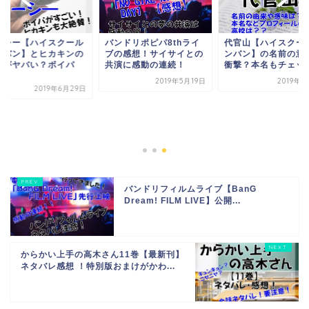
ーシー【ハイスクール
バンドリポピパ8thライ
代官山【ハイスクー
ンバン】とヒカキンの
ブの感想！サイサイとの
ンバン】の名前の意
係がヤバい？ボイパ
共演に感動の連続！
衝撃？本名もチェッ
.
2019年5月19日
2019年7
2019年6月29日
バンドリフィルムライブ【BanG
Dream! FILM LIVE】公開...
からかい上手の高木さん11巻【最新刊】
ネタバレ感想 ！特別版おまけがかわ...