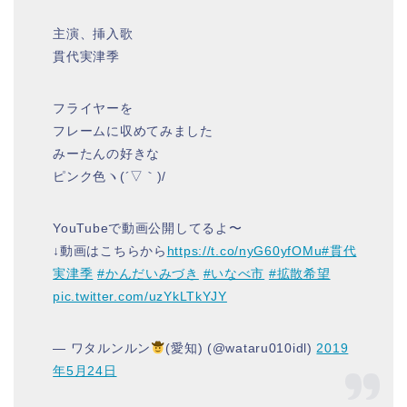
主演、挿入歌
貫代実津季
フライヤーを
フレームに収めてみました
みーたんの好きな
ピンク色ヽ(´▽｀)/
YouTubeで動画公開してるよ〜
↓動画はこちらから
https://t.co/nyG60yfOMu
#貫代
実津季
#かんだいみづき
#いなべ市
#拡散希望
pic.twitter.com/uzYkLTkYJY
— ワタルンルン
(愛知) (@wataru010idl)
2019
年5月24日