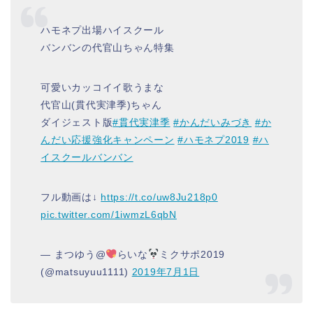
ハモネプ出場ハイスクール
バンバンの代官山ちゃん特集
可愛いカッコイイ歌うまな
代官山(貫代実津季)ちゃん
ダイジェスト版
#貫代実津季
#かんだいみづき
#か
んだい応援強化キャンペーン
#ハモネプ2019
#ハ
イスクールバンバン
フル動画は↓
https://t.co/uw8Ju218p0
pic.twitter.com/1iwmzL6qbN
— まつゆう@
らいな
ミクサポ2019
(@matsuyuu1111)
2019年7月1日