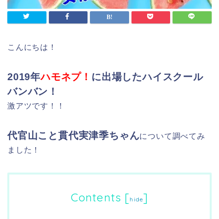
こんにちは！
2019年
ハモネプ！
に出場したハイスクール
バンバン！
激アツです！！
代官山こと貫代実津季ちゃん
について調べてみ
ました！
Contents
[
]
hide