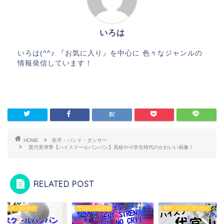
いろは
いろは(^^♪ 『お気に入り』を中心に 色々なジャンルの
情報発信しています！
HOME
歌手・バンド・ダンサー
貫代実津季【ハイスクールバンバン】高校や小学生時代のかわいい画像！
RELATED POST
・バンド・ダンサー
アニメ・バンドリ
歌手・バンド・ダンサー