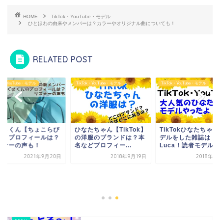
HOME
TikTok・YouTube・モデル
ひとほわの由来やメンバーは？カラーやオリジナル曲についても！
RELATED POST
Tok・YouTube・モデル
TikTok・YouTube・モデル
TikTok・YouTube・モデル
たちゃん【TikTok】
TikTokひなたちゃんがモ
ちぐさくん【ちょこ
洋服のブランドは？本
デルをした雑誌は
脱退】プロフィール
どプロフィー...
Luca！読者モデルの...
リスナーの声も！
2018年9月19日
2018年11月3日
2021年9