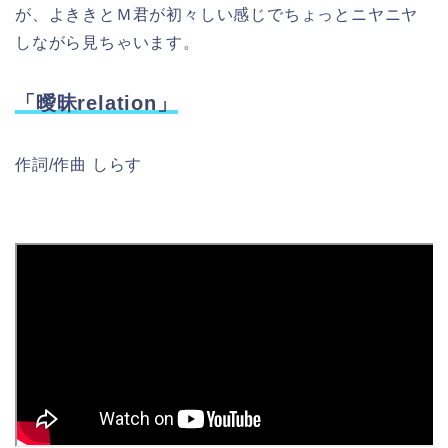
が、よききとＭ君が初々しい感じでちょっとニヤニヤ
しながら見ちゃいます。
「曖昧relation」
作詞/作曲 しらす