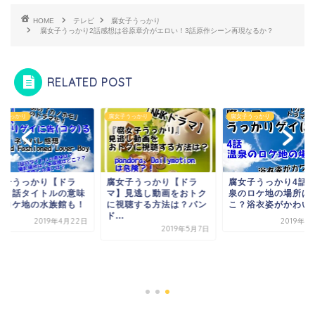
HOME
テレビ
腐女子うっかり
腐女子うっかり2話感想は谷原章介がエロい！3話原作シーン再現なるか？
RELATED POST
子うっかり
腐女子うっかり
腐女子うっかり
女子うっかり【ドラ
腐女子うっかり【ドラ
腐女子うっかり4話
】１話タイトルの意味
マ】見逃し動画をおトク
泉のロケ地の場所は
？ロケ地の水族館も！
に視聴する方法は？パン
こ？浴衣姿がかわい
ド...
2019年4月22日
2019年5
2019年5月7日