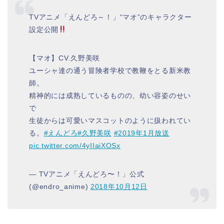
TVアニメ「えんどろ～！」“マオ”のキャラクター
設定公開
【マオ】CV.久野美咲
ユーシャ達の通う冒険者学校で教鞭をとる新米教
師。
精神的には成熟しているものの、幼い容姿のせい
で
生徒からは可愛いマスコットのように扱われてい
る。
#えんどろ
#久野美咲
#2019年1月放送
pic.twitter.com/4yIIaiXOSx
— TVアニメ「えんどろ〜！」公式
(@endro_anime)
2018年10月12日