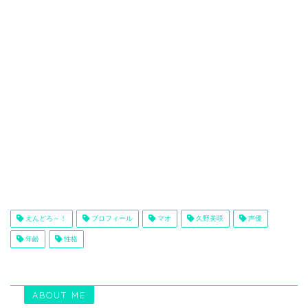
えんどろ～！
プロフィール
マオ
久野美咲
声優
年齢
性格
ABOUT ME