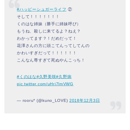
#ハッピーシュガーライフ
②
そして！！！！！！！
くのはな姉妹（勝手に姉妹呼び）
もうね、殺しに来てるよ？ねえ？
わかってます？！だめだって！
花澤さんの方に頭こてんってしてんの
かわいすぎだって！！！！！！
こんなん尊すぎて死ぬやんこっち！
#くのはな
#久野美咲
#久野病
pic.twitter.com/uHri7lmVWG
— rooru* (@kuno_LOVE)
2018年12月3日