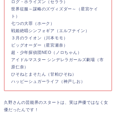
ログ・ホライズン（セララ）
世界征服～謀略のズヴィズダー～（星宮ケイ
ト）
七つの大罪（ホーク）
戦姫絶唱シンフォギア（エルフナイン）
３月のライオン（川本モモ）
ビッグオーダー（星宮瀬奈）
超・少年探偵団NEO（ノロちゃん）
アイドルマスター シンデレラガールズ劇場（市
原仁奈）
ひそねとまそたん（甘粕ひそね）
ハッピーシュガーライフ（神戸しお）
久野さんの芸能界のスタートは、実は声優ではなく女
優だったんです！