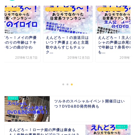
メ・えんどろ～！
アニメ・えんどろ～！
アニメ・えんどろ～！
んどろ～！メイの声優
えんどろ～！の放送日は
えんどろ～！主人公
瀬いのりの年齢は？キ
いつ？声優まとめと主題
シャの声優は赤尾ひ
ンレモンの曲がかわ
歌やあらすじもチェッ
で年齢は？身長や本
.
ク...
も...
2018年12月7日
2018年12月3日
2018年1
ツルネのスペシャルイベント開催日はい
つ？DVD&BD発売特典も
えんどろ～！ローナ姫の声優は麻倉も