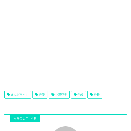
えんどろ～！
声優
小澤亜李
年齢
身長
ABOUT ME