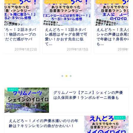
メ・えんどろ～！
アニメ・えんどろ～！
えんどろ～！２話ネ
アニメ・えんどろ～！
レ感想！物語のルー
謎とぐだぐだ感がヤ
イ...
んどろ～！1話ネタバ
えんどろ～！主人公ユー
感想はギャグ全開で可
シャの声優は赤尾ひかる
い！かおす先生に似
で年齢は？身長や本名
.
も...
2019年1
2019年1月13日
2018年12月5日
グリムノーツ【アニメ】シェインの声優
は久保田未夢！ランボルギーニ画像も
えんどろ～！メイの声優水瀬いのりの年
齢は？キリンレモンの曲がかわいい！