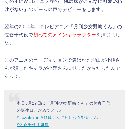
その年にWEBアニメ版の
「俺の妹がこんなに可愛いわ
けがない」
のゲームの声でデビューをします。
翌年の2014年、テレビアニメ
「月刊少女野崎くん」
の
佐倉千代役で
初めてのメインキャラクター
を演じまし
た。
このアニメのオーディションで選ばれた理由が小澤さ
んが演じたキャラが小澤さんに似てたからだったんで
すって。
本日3月27日は「月刊少女 野崎くん」の佐倉千代
の誕生日。おめでとう♪
#nozakikun
#野崎くん
#月刊少女野崎くん
#佐倉千代生誕祭