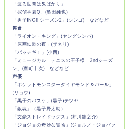
「渡る世間は鬼ばかり」
「探偵学園Q」(亀田純也)
「男子ING!! シーズン2」(シンゴ) などなど
舞台
「ライオン・キング」(ヤングシンバ)
「原画鉄道の夜」(ザネリ)
「パッチギ！」(小西)
「ミュージカル テニスの王子様 2ndシーズ
ン」(室町十次) などなど
声優
「ポケットモンスターダイヤモンド＆パール」
(リョウ)
「黒子のバスケ」(黒子)テツヤ
「銀魂」（黒子野太助）
「文豪ストレイドッグス」(芥川龍之介)
「ジョジョの奇妙な冒険」(ジョルノ・ジョバァ