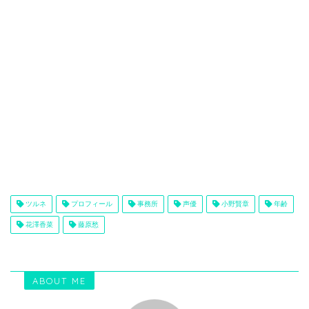
ツルネ
プロフィール
事務所
声優
小野賢章
年齢
花澤香菜
藤原愁
ABOUT ME