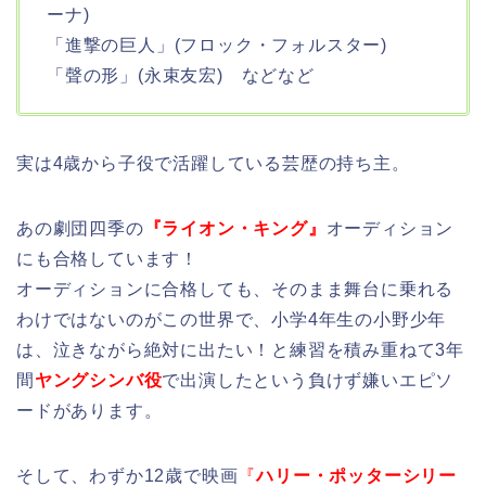
ーナ)
「進撃の巨人」(フロック・フォルスター)
「聲の形」(永束友宏) などなど
実は4歳から子役で活躍している芸歴の持ち主。
あの劇団四季の
『ライオン・キング』
オーディション
にも合格しています！
オーディションに合格しても、そのまま舞台に乗れる
わけではないのがこの世界で、小学4年生の小野少年
は、泣きながら絶対に出たい！と練習を積み重ねて3年
間
ヤングシンバ役
で出演したという負けず嫌いエピソ
ードがあります。
そして、わずか12歳で映画
『
ハリー・ポッターシリー