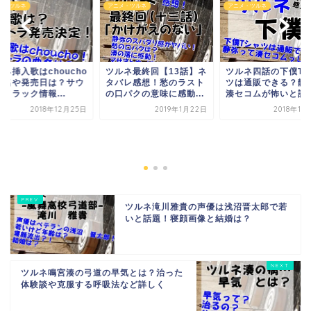
メ・ツルネ
アニメ・ツルネ
アニメ・ツルネ
ネ挿入歌はchoucho
ツルネ最終回【13話】ネ
ツルネ四話の下僕T
曲名や発売日は？サウ
タバレ感想！愁のラスト
ツは通販できる？静
トラック情報...
の口パクの意味に感動...
湊セコムが怖いと話
2018年12月25日
2019年1月22日
2018年11
ツルネ滝川雅貴の声優は浅沼晋太郎で若
いと話題！寝顔画像と結婚は？
ツルネ鳴宮湊の弓道の早気とは？治った
体験談や克服する呼吸法など詳しく