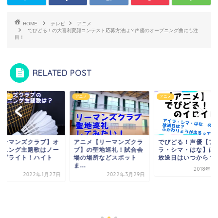
HOME
テレビ
アニメ
でびどる！の大喜利変顔コンテスト応募方法は？声優のオープニング曲にも注
目！
RELATED POST
Novelbright
メ
アニメ
【リーマンズクラブ
ープニング主題歌は
ベルブライト！ハイ
ー...
ニメ【リーマンズクラ
でびどる！声優【アイ
】の聖地巡礼！試合会
ラ・シマ・はな】は誰？
の場所などスポット
放送日はいつから？
.
2018年9月15日
2022年1月
2022年3月29日