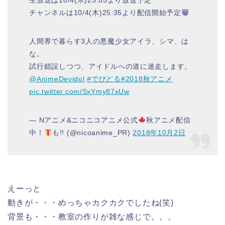
生放送は10/4(木)25:05より放送予定
チャンネルは10/4(木)25:35より配信開始予定
人間界で暮らす3人の悪魔少女アイラ、シマ、は
な。
試行錯誤しつつ、アイドルへの道に迷走します。
@AnimeDevidol
#でびどる
#2018秋アニメ
pic.twitter.com/SxYmy87xUw
— Nアニメ&ニコニコアニメ公式
秋アニメ配信
中！
も!! (@nicoanime_PR)
2018年10月2日
えーっと
動きが・・・めっちゃカクカクでしたね(笑)
背景も・・・教室の作りが雑な感じで。。。