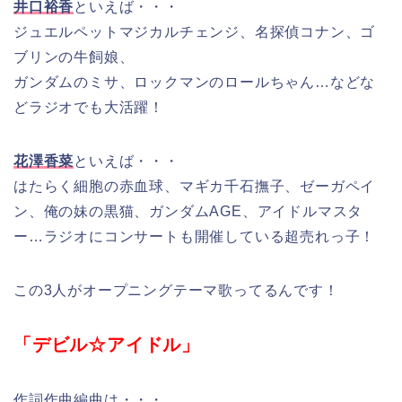
井口裕香
といえば・・・
ジュエルペットマジカルチェンジ、名探偵コナン、ゴ
ブリンの牛飼娘、
ガンダムのミサ、ロックマンのロールちゃん…などな
どラジオでも大活躍！
花澤香菜
といえば・・・
はたらく細胞の赤血球、マギカ千石撫子、ゼーガペイ
ン、俺の妹の黒猫、ガンダムAGE、アイドルマスタ
ー…ラジオにコンサートも開催している超売れっ子！
この3人がオープニングテーマ歌ってるんです！
「デビル☆アイドル」
作詞作曲編曲は・・・