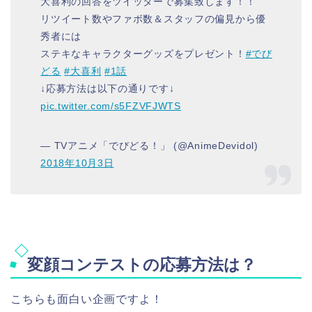
大喜利の回答をツイッターで募集致します！！
リツイート数やファボ数＆スタッフの偏見から優
秀者には
ステキなキャラクターグッズをプレゼント！
#でび
どる
#大喜利
#1話
↓応募方法は以下の通りです↓
pic.twitter.com/s5FZVFJWTS
— TVアニメ「でびどる！」 (@AnimeDevidol)
2018年10月3日
変顔コンテストの応募方法は？
こちらも面白い企画ですよ！