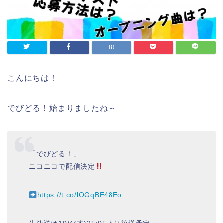
こんにちは！
でびどる！始まりましたね～
「でびどる！」
ニコニコで配信決定
https://t.co/lOGqBE48Eo