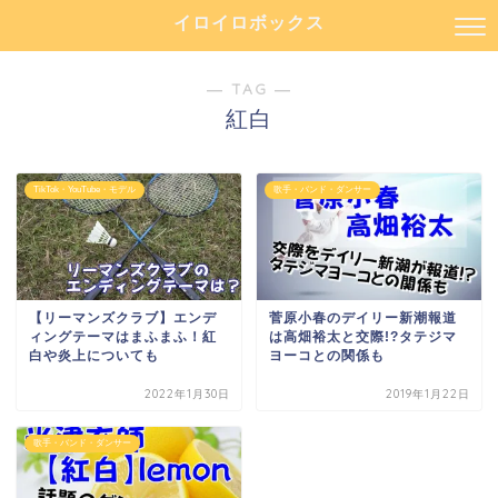
イロイロボックス
― TAG ―
紅白
TikTok・YouTube・モデル
歌手・バンド・ダンサー
【リーマンズクラブ】エンデ
菅原小春のデイリー新潮報道
ィングテーマはまふまふ！紅
は高畑裕太と交際!?タテジマ
白や炎上についても
ヨーコとの関係も
2022年1月30日
2019年1月22日
歌手・バンド・ダンサー