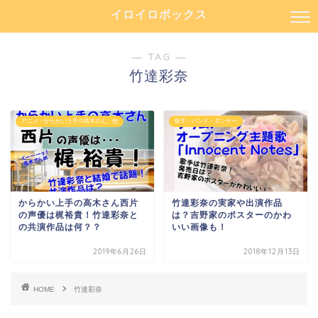
イロイロボックス
― TAG ―
竹達彩奈
アニメ・からかい上手の高木さん、他
歌手・バンド・ダンサー
からかい上手の高木さん西片
竹達彩奈の実家や出演作品
の声優は梶裕貴！竹達彩奈と
は？吉野家のポスターのかわ
の共演作品は何？？
いい画像も！
2019年6月26日
2018年12月13日
HOME
竹達彩奈