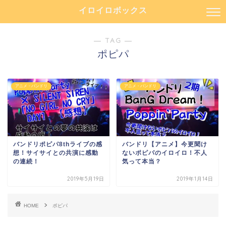
イロイロボックス
― TAG ―
ポピパ
アニメ・バンドリ
アニメ・バンドリ
バンドリポピパ8thライブの感
バンドリ【アニメ】今更聞け
想！サイサイとの共演に感動
ないポピパのイロイロ！不人
の連続！
気って本当？
2019年5月19日
2019年1月14日
HOME
ポピパ