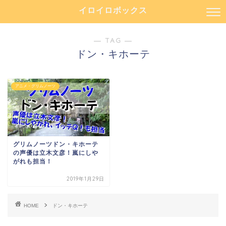
イロイロボックス
― TAG ―
ドン・キホーテ
アニメ・グリムノーツ
グリムノーツドン・キホーテ
の声優は立木文彦！嵐にしや
がれも担当！
2019年1月29日
HOME
ドン・キホーテ