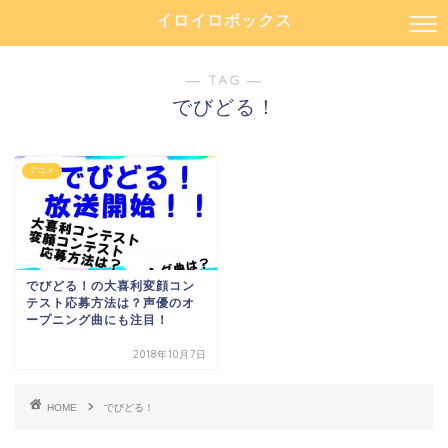
イロイロボックス
― TAG ―
でびどる！
アニメ
でびどる！の大喜利変顔コン
テスト応募方法は？声優のオ
ープニング曲にも注目！
2018年10月7日
HOME
でびどる！