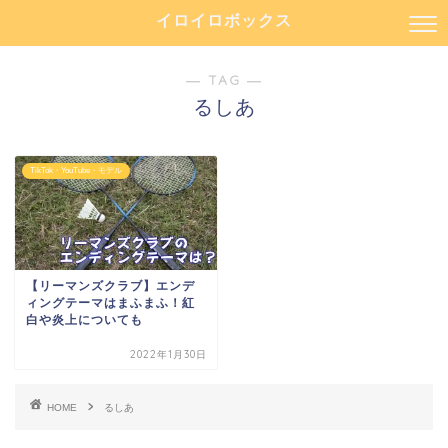
イロイロボックス
― TAG ―
るしあ
TikTok・YouTube・モデル
【リーマンズクラブ】エンデ
ィングテーマはまふまふ！紅
白や炎上についても
2022年1月30日
HOME
るしあ