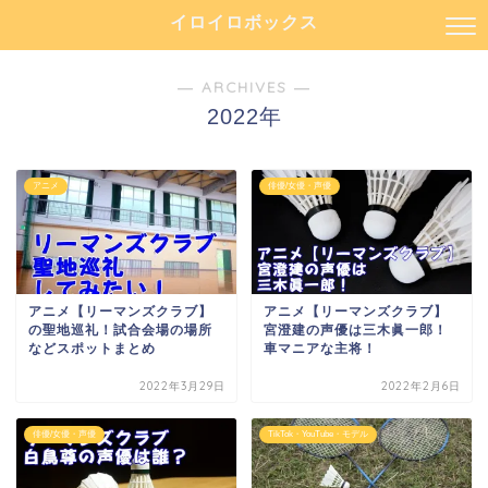
イロイロボックス
― ARCHIVES ―
2022年
アニメ
俳優/女優・声優
アニメ【リーマンズクラブ】
アニメ【リーマンズクラブ】
の聖地巡礼！試合会場の場所
宮澄建の声優は三木眞一郎！
などスポットまとめ
車マニアな主将！
2022年3月29日
2022年2月6日
俳優/女優・声優
TikTok・YouTube・モデル