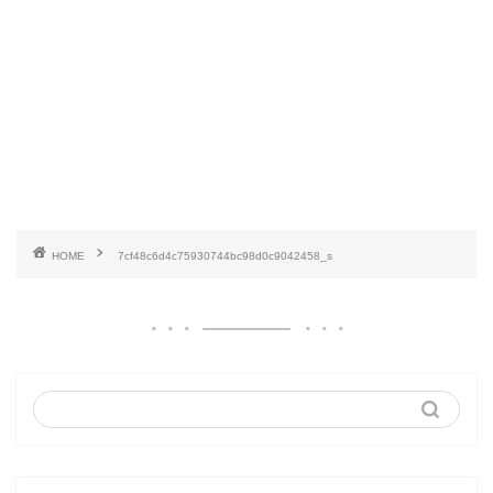
HOME
7cf48c6d4c75930744bc98d0c9042458_s