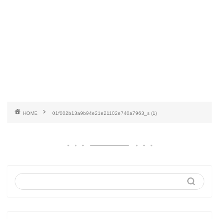
HOME
01f002b13a9b94e21e21102e740a7963_s (1)